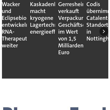
Wacker
Kaskadenkonzept
Gerresheimer
Codis
und
macht
verkauft
übernim
Eclipsebio
kryogene
Verpackungs-
Catalent-
entwickeln
Lagertechnik
Geschäftseinheiten
Standort
RNA-
energieeffizienter
im Wert
in
Therapeutika
von 1,5
Notting
weiter
Milliarden
Euro