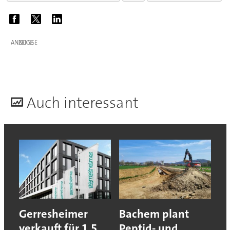
ANZEIGE
A
uch interessant
Gerresheimer
Bachem plant
verkauft für 1,5
Peptid- und