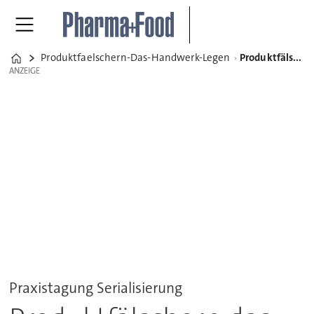
Produktfaelschern-Das-Handwerk-Legen
Produktfälschern das Handwerk legen
Home
ANZEIGE
ANZEIGE
Praxistagung Serialisierung