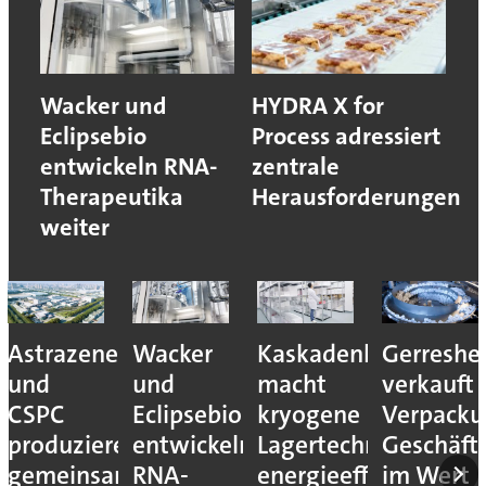
Wacker und
HYDRA X for
Eclipsebio
Process adressiert
entwickeln RNA-
zentrale
Therapeutika
Herausforderungen
weiter
Astrazeneca
Wacker
Kaskadenkonzept
Gerreshe
und
und
macht
verkauft
CSPC
Eclipsebio
kryogene
Verpacku
produzieren
entwickeln
Lagertechnik
Geschäft
gemeinsam
RNA-
energieeffizienter
im Wert