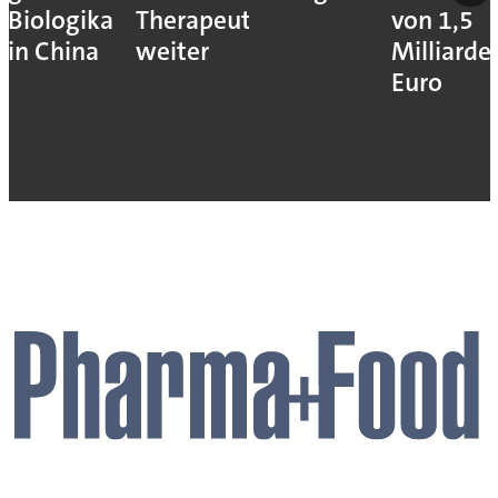
Biologika
Therapeutika
von 1,5
in China
weiter
Milliarde
Euro