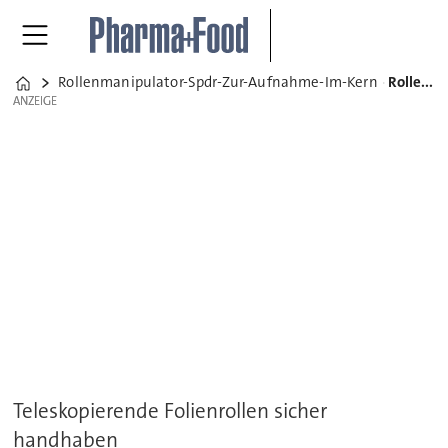
Rollenmanipulator-Spdr-Zur-Aufnahme-Im-Kern
Rollenmanipulator SPDR zur Aufnahme im Kern
Home
ANZEIGE
ANZEIGE
Teleskopierende Folienrollen sicher
handhaben