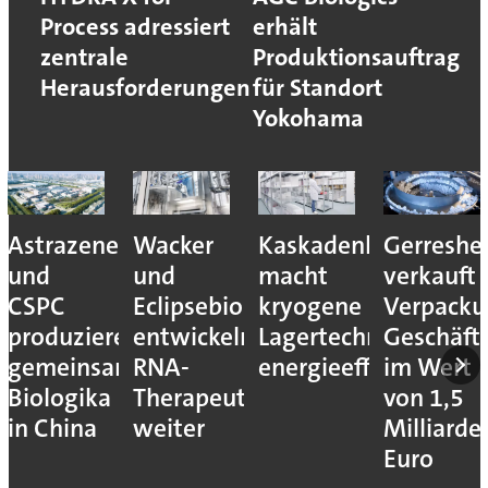
Process adressiert
erhält
zentrale
Produktionsauftrag
Herausforderungen
für Standort
Yokohama
Astrazeneca
Wacker
Kaskadenkonzept
Gerreshe
und
und
macht
verkauft
CSPC
Eclipsebio
kryogene
Verpacku
produzieren
entwickeln
Lagertechnik
Geschäft
gemeinsam
RNA-
energieeffizienter
im Wert
Biologika
Therapeutika
von 1,5
in China
weiter
Milliarde
Euro