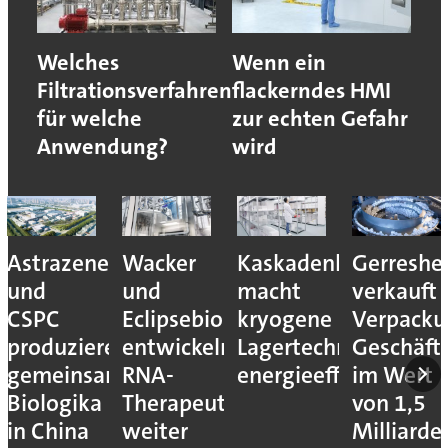
Welches
Wenn ein
Filtrationsverfahren
flackerndes HMI
für welche
zur echten Gefahr
Anwendung?
wird
Astrazeneca
Wacker
Kaskadenkonzept
Gerreshe
und
und
macht
verkauft
CSPC
Eclipsebio
kryogene
Verpacku
produzieren
entwickeln
Lagertechnik
Geschäft
gemeinsam
RNA-
energieeffizienter
im Wert
Biologika
Therapeutika
von 1,5
in China
weiter
Milliarde