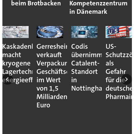
beim Brotbacken
Kompetenzzentrum
in Dänemark
Kaskadenkonzept
Gerresheimer
Codis
US-
macht
verkauft
übernimmt
Schutzzöl
kryogene
Verpackungs-
Catalent-
als
n
Lagertechnik
Geschäftseinheiten
Standort
Gefahr
energieeffizienter
im Wert
in
für die
ika
von 1,5
Nottingham
deutsche
Milliarden
Pharmain
Euro