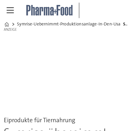
Symrise-Uebernimmt-Produktionsanlage-In-Den-Usa
Symrise übernimmt Produktions-Anlage in den USA
Home
ANZEIGE
ANZEIGE
Eiprodukte für Tiernahrung