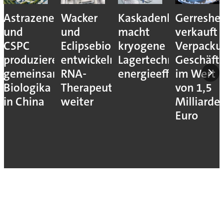
Astrazeneca
Wacker
Kaskadenkonzept
Gerreshe
und
und
macht
verkauft
CSPC
Eclipsebio
kryogene
Verpacku
produzieren
entwickeln
Lagertechnik
Geschäft
gemeinsam
RNA-
energieeffizienter
im Wert
Biologika
Therapeutika
von 1,5
in China
weiter
Milliarde
Euro