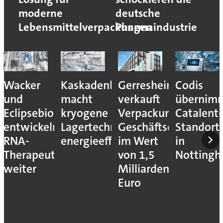
moderne
deutsche
Lebensmittelverpackungen
Pharmaindustrie
Wacker
Kaskadenkonzept
Gerresheimer
Codis
und
macht
verkauft
übernim
Eclipsebio
kryogene
Verpackungs-
Catalent-
entwickeln
Lagertechnik
Geschäftseinheiten
Standort
RNA-
energieeffizienter
im Wert
in
Therapeutika
von 1,5
Notting
weiter
Milliarden
Euro