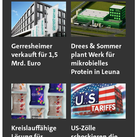
Gerresheimer
Drees & Sommer
verkauft für 1,5
plant Werk für
Mrd. Euro
mikrobielles
Protein in Leuna
Kreislauffähige
US-Zölle
Lösung für
schockieren die