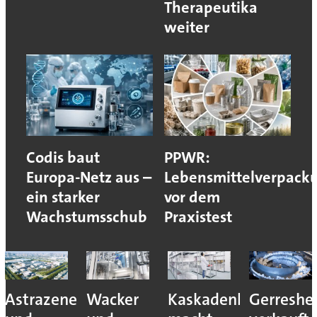
Therapeutika
weiter
Codis baut
PPWR:
Europa-Netz aus –
Lebensmittelverpack
ein starker
vor dem
Wachstumsschub
Praxistest
Astrazeneca
Wacker
Kaskadenkonzept
Gerreshe