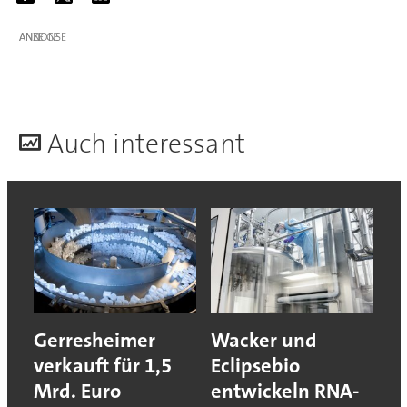
ANZEIGE
A
uch interessant
Gerresheimer
Wacker und
verkauft für 1,5
Eclipsebio
Mrd. Euro
entwickeln RNA-