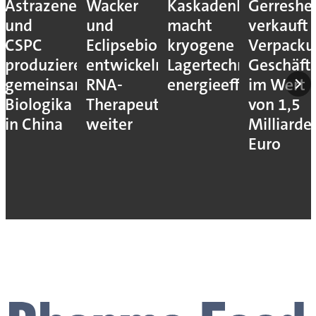
Astrazeneca
Wacker
Kaskadenkonzept
Gerreshe
und
und
macht
verkauft
CSPC
Eclipsebio
kryogene
Verpacku
produzieren
entwickeln
Lagertechnik
Geschäft
gemeinsam
RNA-
energieeffizienter
im Wert
Biologika
Therapeutika
von 1,5
in China
weiter
Milliarde
Euro