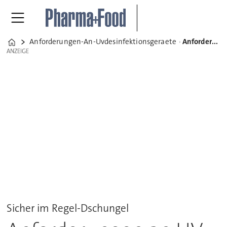
Anforderungen-An-Uvdesinfektionsgeraete
Anforderungen an UV-Desinfektionsgeräte
Home
ANZEIGE
ANZEIGE
Sicher im Regel-Dschungel