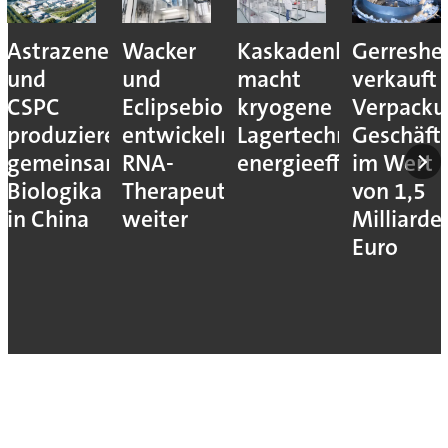
Astrazeneca
Wacker
Kaskadenkonzept
Gerreshe
und
und
macht
verkauft
CSPC
Eclipsebio
kryogene
Verpacku
produzieren
entwickeln
Lagertechnik
Geschäft
gemeinsam
RNA-
energieeffizienter
im Wert
Biologika
Therapeutika
von 1,5
in China
weiter
Milliarde
Euro