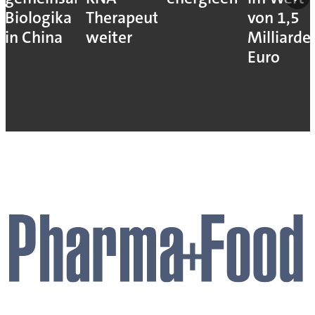
Biologika
Therapeutika
von 1,5
in China
weiter
Milliarde
Euro