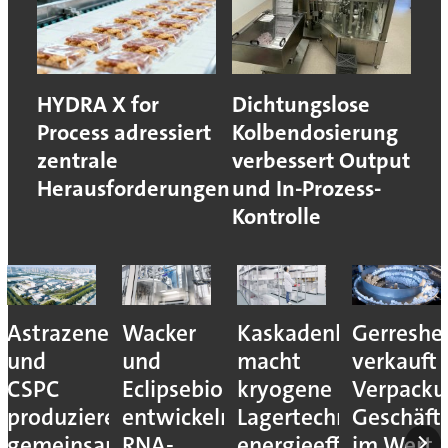
HYDRA X for
Dichtungslose
Process adressiert
Kolbendosierung
zentrale
verbessert Output
Herausforderungen
und In-Prozess-
Kontrolle
Astrazeneca
Wacker
Kaskadenkonzept
Gerreshe
und
und
macht
verkauft
CSPC
Eclipsebio
kryogene
Verpacku
produzieren
entwickeln
Lagertechnik
Geschäft
gemeinsam
RNA-
energieeffizienter
im Wert