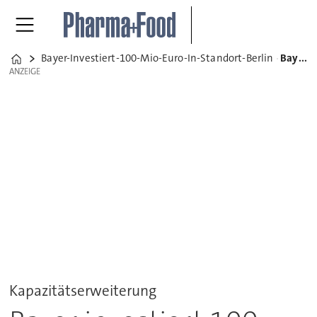
Bayer-Investiert-100-Mio-Euro-In-Standort-Berlin
Bayer investiert 100 Mio. Euro in Standort Berlin
Home
ANZEIGE
ANZEIGE
Kapazitätserweiterung