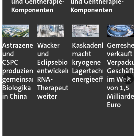
und Gentherapie-
und Gentherapie-
Komponenten
Komponenten
Astrazeneca
Wacker
Kaskadenkonzept
Gerreshe
und
und
macht
verkauft
CSPC
Eclipsebio
kryogene
Verpacku
produzieren
entwickeln
Lagertechnik
Geschäft
gemeinsam
RNA-
energieeffizienter
im Wert
Biologika
Therapeutika
von 1,5
in China
weiter
Milliarde
Euro