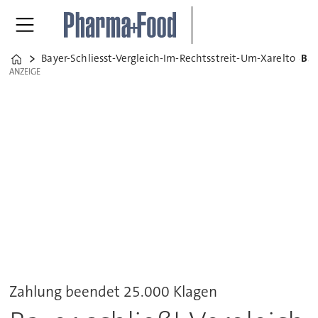
Bayer-Schliesst-Vergleich-Im-Rechtsstreit-Um-Xarelto
Bayer schließt Vergleich im Rechtsstreit um Xarelto
Home
ANZEIGE
ANZEIGE
Zahlung beendet 25.000 Klagen