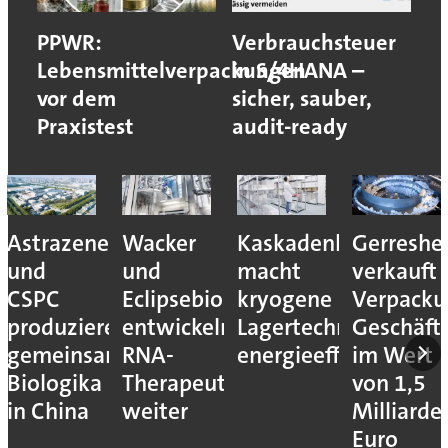
PPWR:
Verbrauchsteuer
Lebensmittelverpackungen
in S/4HANA –
vor dem
sicher, sauber,
Praxistest
audit-ready
Astrazeneca
Wacker
Kaskadenkonzept
Gerreshe
und
und
macht
verkauft
CSPC
Eclipsebio
kryogene
Verpacku
produzieren
entwickeln
Lagertechnik
Geschäft
gemeinsam
RNA-
energieeffizienter
im Wert
Biologika
Therapeutika
von 1,5
in China
weiter
Milliarde
Euro