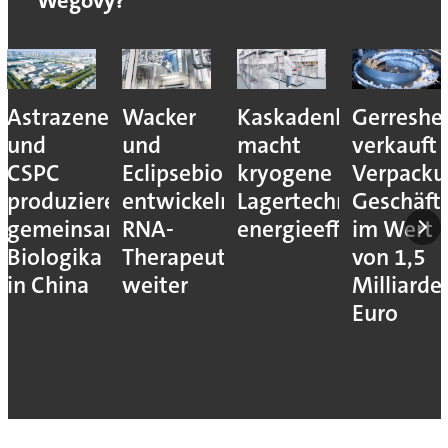
Wegovy?
Astrazeneca
Wacker
Kaskadenkonzept
Gerreshe
und
und
macht
verkauft
CSPC
Eclipsebio
kryogene
Verpacku
produzieren
entwickeln
Lagertechnik
Geschäft
gemeinsam
RNA-
energieeffizienter
im Wert
Biologika
Therapeutika
von 1,5
in China
weiter
Milliarde
Euro