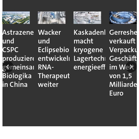
Astrazeneca
Wacker
Kaskadenkonzept
Gerreshe
und
und
macht
verkauft
CSPC
Eclipsebio
kryogene
Verpacku
produzieren
entwickeln
Lagertechnik
Geschäft
gemeinsam
RNA-
energieeffizienter
im Wert
Biologika
Therapeutika
von 1,5
in China
weiter
Milliarde
Euro