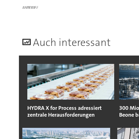
ANZEIGE
A
uch interessant
HYDRA X for Process adressiert
300 Mio
zentrale Herausforderungen
Beone b