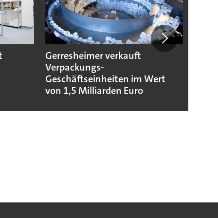
t
Gerresheimer verkauft
Codis
Verpackungs-
Stand
Geschäftseinheiten im Wert
von 1,5 Milliarden Euro