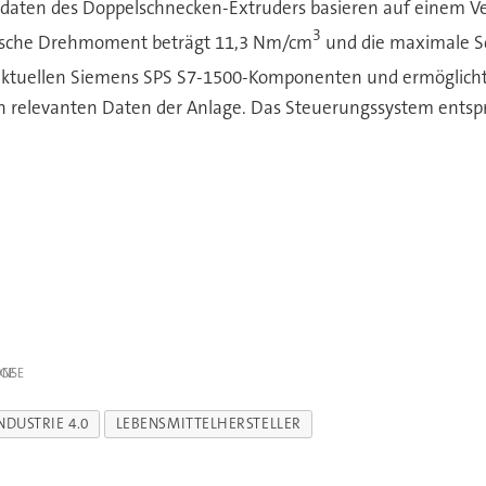
gsdaten des Doppelschnecken-Extruders basieren auf einem V
3
ifische Drehmoment beträgt 11,3 Nm/cm
und die maximale Sc
aktuellen Siemens SPS S7-1500-Komponenten und ermöglicht m
n relevanten Daten der Anlage. Das Steuerungssystem entspr
IGE
NDUSTRIE 4.0
LEBENSMITTELHERSTELLER