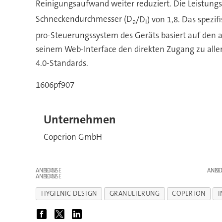
Reinigungsaufwand weiter reduziert. Die Leistun
Schneckendurchmesser (D
/D
) von 1,8. Das spez
a
i
pro-Steuerungssystem des Geräts basiert auf den 
seinem Web-Interface den direkten Zugang zu alle
4.0-Standards.
1606pf907
Unternehmen
Coperion GmbH
ANZEIGE
ANZE
ANZEIGE
HYGIENIC DESIGN
GRANULIERUNG
COPERION
I