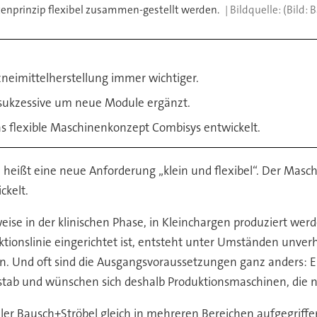
enprinzip flexibel zusammen-gestellt werden.
(Bild: 
zneimittelherstellung immer wichtiger.
 sukzessive um neue Module ergänzt.
s flexible Maschinenkonzept Combisys entwickelt.
heißt eine neue Anforderung „klein und flexibel“. Der Masc
kelt.
eise in der klinischen Phase, in Kleinchargen produziert we
ktionslinie eingerichtet ist, entsteht unter Umständen unver
kann. Und oft sind die Ausgangsvoraussetzungen ganz anders:
tab und wünschen sich deshalb Produktionsmaschinen, die n
ler Bausch+Ströbel gleich in mehreren Bereichen aufgegriff