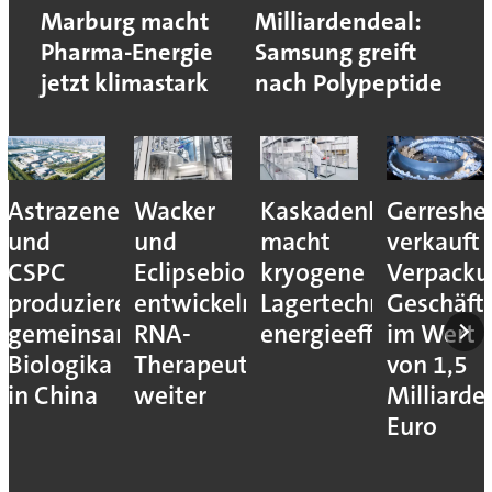
Marburg macht
Milliardendeal:
Pharma-Energie
Samsung greift
jetzt klimastark
nach Polypeptide
ca
Wacker
Kaskadenkonzept
Gerresheimer
Codis
und
macht
verkauft
übernim
Eclipsebio
kryogene
Verpackungs-
Catalent-
en
entwickeln
Lagertechnik
Geschäftseinheiten
Standort
m
RNA-
energieeffizienter
im Wert
in
Therapeutika
von 1,5
Notting
weiter
Milliarden
Euro