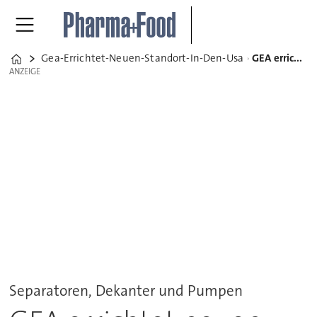
Gea-Errichtet-Neuen-Standort-In-Den-Usa
GEA errichtet neuen Standort in den USA
Home
ANZEIGE
ANZEIGE
Separatoren, Dekanter und Pumpen