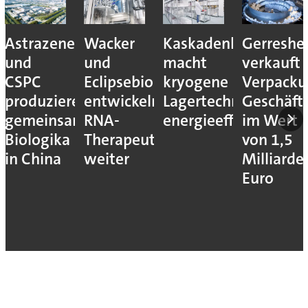
Astrazeneca
Wacker
Kaskadenkonzept
Gerreshe
und
und
macht
verkauft
CSPC
Eclipsebio
kryogene
Verpacku
produzieren
entwickeln
Lagertechnik
Geschäft
gemeinsam
RNA-
energieeffizienter
im Wert
Biologika
Therapeutika
von 1,5
in China
weiter
Milliarde
Euro