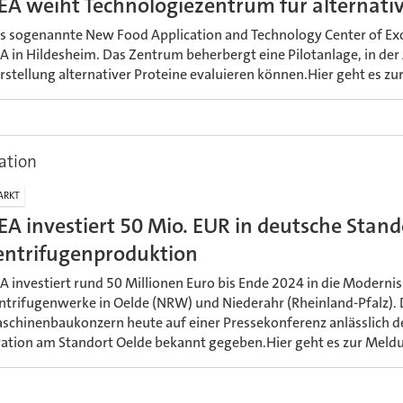
EA weiht Technologiezentrum für alternativ
s sogenannte New Food Application and Technology Center of Exce
A in Hildesheim. Das Zentrum beherbergt eine Pilotanlage, in de
rstellung alternativer Proteine evaluieren können.Hier geht es z
ation
ARKT
EA investiert 50 Mio. EUR in deutsche Stand
entrifugenproduktion
A investiert rund 50 Millionen Euro bis Ende 2024 in die Moderni
ntrifugenwerke in Oelde (NRW) und Niederahr (Rheinland-Pfalz). 
schinenbaukonzern heute auf einer Pressekonferenz anlässlich d
ation am Standort Oelde bekannt gegeben.Hier geht es zur Meld