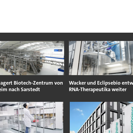
lagert Biotech-Zentrum von
Wacker und Eclipsebio entw
eim nach Sarstedt
RNA-Therapeutika weiter