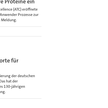
e Proteine ein
llence (ATC) eröffnete
r Anwender Prozesse zur
ur Meldung.
orte für
sierung der deutschen
Das hat der
es 130-jährigen
ung.