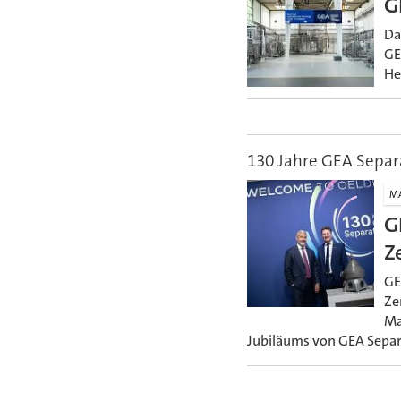
G
Da
GE
He
130 Jahre GEA Separ
M
G
Z
GE
Ze
Ma
Jubiläums von GEA Separ