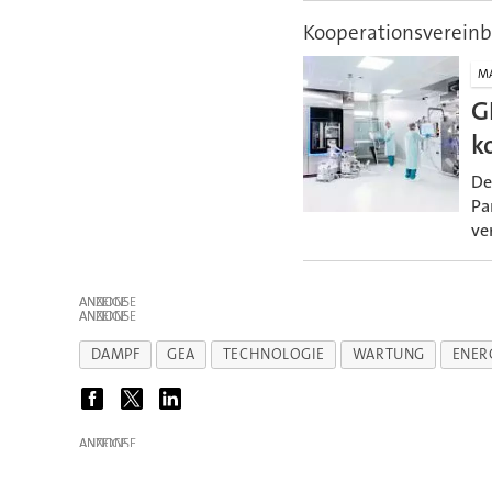
Kooperationsverein
M
G
k
De
Pa
ve
ANZEIGE
ANZEIGE
DAMPF
GEA
TECHNOLOGIE
WARTUNG
ENER
ANZEIGE