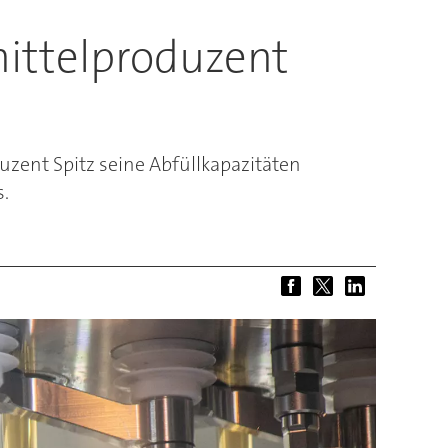
smittelproduzent
zent Spitz seine Abfüllkapazitäten
s.