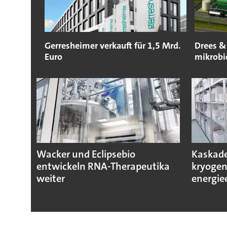
Gerresheimer verkauft für 1,5 Mrd.
Drees &
Euro
mikrobie
Wacker und Eclipsebio
Kaskad
entwickeln RNA-Therapeutika
kryogen
weiter
energiee