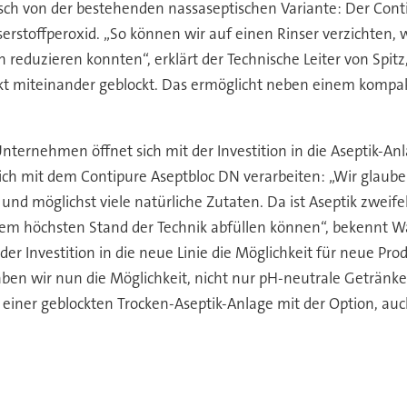
sch von der bestehenden nassaseptischen Variante: Der Contip
rstoffperoxid. „So können wir auf einen Rinser verzichten
eduzieren konnten“, erklärt der Technische Leiter von Spitz
rekt miteinander geblockt. Das ermöglicht neben einem kompa
nternehmen öffnet sich mit der Investition in die Aseptik-
ch mit dem Contipure Aseptbloc DN verarbeiten: „Wir glauben
 und möglichst viele natürliche Zutaten. Da ist Aseptik zweife
 dem höchsten Stand der Technik abfüllen können“, bekennt Wa
 der Investition in die neue Linie die Möglichkeit für neue P
en wir nun die Möglichkeit, nicht nur pH-neutrale Getränke
einer geblockten Trocken-Aseptik-Anlage mit der Option, auch 