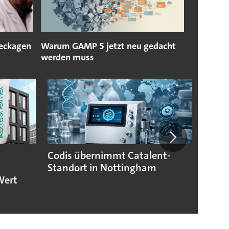
Leckagen
Warum GAMP 5 jetzt neu gedacht
werden muss
Codis übernimmt Catalent-
US-Sc
Standort in Nottingham
die d
Wert