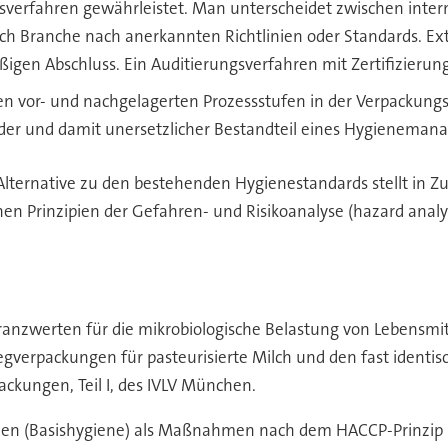
gsverfahren gewährleistet. Man unterscheidet zwischen inter
nach Branche nach anerkannten Richtlinien oder Standards. E
igen Abschluss. Ein Auditierungsverfahren mit Zertifizierung
n vor- und nachgelagerten Prozessstufen in der Verpackung
rnder und damit unersetzlicher Bestandteil eines Hygienema
Alternative zu den bestehenden Hygienestandards stellt in Zu
nen Prinzipien der Gefahren- und Risikoanalyse (hazard anal
ranzwerten für die mikrobiologische Belastung von Lebensmi
gverpackungen für pasteurisierte Milch und den fast identisc
ackungen, Teil I, des IVLV München.
en (Basishygiene) als Maßnahmen nach dem HACCP-Prinzip