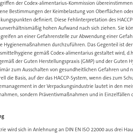
Begriffen der Codex-alimentarius-Kommission übereinstimmen
mmene Bestimmungen der Keimbelastung von Oberflächen oder
enkungspunkten definiert. Diese Fehlinterpretation des HACC
n unverhältnismäßig hohen Aufwand nach sich ziehen. Sie k
ngreifen an einer Gefahrenstelle zur Abwendung einer Gefahr 
e Hygienemaßnahmen durchzuführen. Das Gegenteil ist der Fal
smittelhygiene gemäß Codex-alimentarius gestaltet wird, d.
ß der Guten Herstellungspraxis (GMP) und der Guten Hygi
är zum Ausschalten von gesundheitlichen Gefahren und ni
 die Basis, auf der das HACCP-System, wenn dies zum Schutz
ienemanagement in der Verpackungsindustrie lautet in den mei
hmen, sondern Präventivmaßnahmen und in Einzelfällen 
ng
rie wird sich in Anlehnung an DIN EN ISO 22000 aus drei