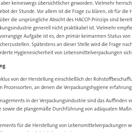
be aber keineswegs übersichtlicher geworden. Vielmehr herrsch
 Gebot der Stunde. Vor allem ist die Frage zu klären, ob für
se über die ursprüngliche Absicht des HACCP-Prinzips sind be
kungsindustrie generell nicht praktikabel ist. Vielmehr empfie
rangige Aufgabe ist es, den primär keimarmen Status von P
icherzustellen. Spätestens an dieser Stelle wird die Frage 
rderte Hygienesicherheit von Lebensmittelverpackungen sich
ung
lus von der Herstellung einschließlich der Rohstoffbeschaff
von Prozessorten, an denen die Verpackungshygiene erfahrun
anagements in der Verpackungsindustrie sind das Auffinden 
yse sowie die plangemäße Durchführung von adäquaten Maßn
ments für die Herstellung von Lebensmittelverpackungen wi