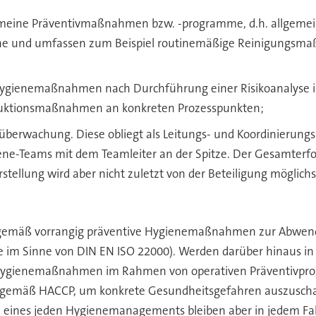
emeine Präventivmaßnahmen bzw. -programme, d.h. allgeme
ene und umfassen zum Beispiel routinemäßige Reinigungsm
ygienemaßnahmen nach Durchführung einer Risikoanalyse in 
reduktionsmaßnahmen an konkreten Prozesspunkten;
eneüberwachung. Diese obliegt als Leitungs- und Koordinie
iene-Teams mit dem Teamleiter an der Spitze. Der Gesamterfo
llung wird aber nicht zuletzt von der Beteiligung möglichs
sgemäß vorrangig präventive Hygienemaßnahmen zur Abwendu
e im Sinne von DIN EN ISO 22000). Werden darüber hinaus in 
Hygienemaßnahmen im Rahmen von operativen Präventivprog
) gemäß HACCP, um konkrete Gesundheitsgefahren auszuschalt
 eines jeden Hygienemanagements bleiben aber in jedem Fall