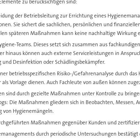
Elemente zu berücksichtigen sind:
idung der Betriebsleitung zur Errichtung eines Hygienemana
ktionen. Sie sichert die sachlichen, persönlichen und finanz
t allen späteren Maßnahmen kann keine nachhaltige Wirkung e
 Hygiene-Teams. Dieses setzt sich zusammen aus fachkundigen
über hinaus können auch externe Serviceleistungen in Anspr
g und Desinfektion oder Schädlingsbekämpfer.
iner betriebsspezifischen Risiko-/Gefahrenanalyse durch da
als Vorlage dienen. Auch Fachleute von außen können zug
en sind durch gezielte Maßnahmen unter Kontrolle zu bringe
ogs: Die Maßnahmen gliedern sich in Beobachten, Messen, A
ng von Hygienemängeln.
durchgeführten Maßnahmen gegenüber Kunden und zertifizier
ienemanagements durch periodische Untersuchungen bestätigt 