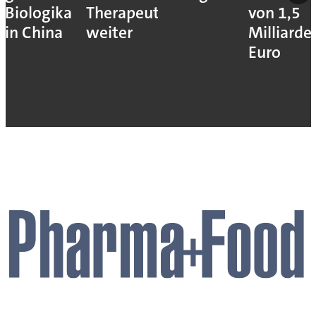
Biologika
Therapeutika
von 1,5
in China
weiter
Milliarde
Euro