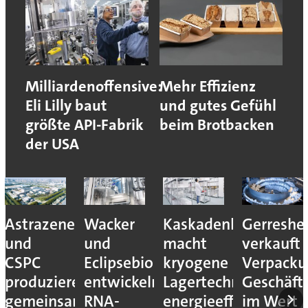
Milliardenoffensive:
Mehr Effizienz
Eli Lilly baut
und gutes Gefühl
größte API-Fabrik
beim Brotbacken
der USA
Astrazeneca
Wacker
Kaskadenkonzept
Gerreshe
und
und
macht
verkauft
CSPC
Eclipsebio
kryogene
Verpacku
produzieren
entwickeln
Lagertechnik
Geschäft
gemeinsam
RNA-
energieeffizienter
im Wert