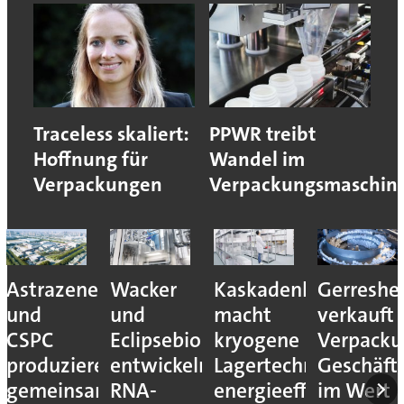
Traceless skaliert:
PPWR treibt
Hoffnung für
Wandel im
Verpackungen
Verpackungsmaschin
Astrazeneca
Wacker
Kaskadenkonzept
Gerreshe
und
und
macht
verkauft
CSPC
Eclipsebio
kryogene
Verpacku
produzieren
entwickeln
Lagertechnik
Geschäft
gemeinsam
RNA-
energieeffizienter
im Wert