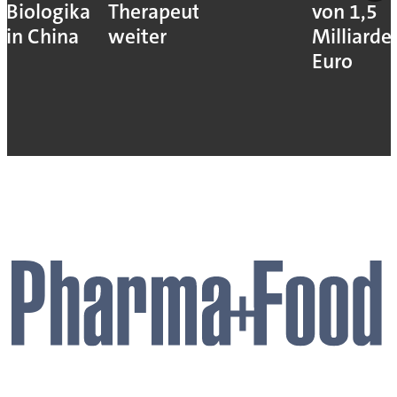
Biologika
Therapeutika
von 1,5
in China
weiter
Milliarde
Euro