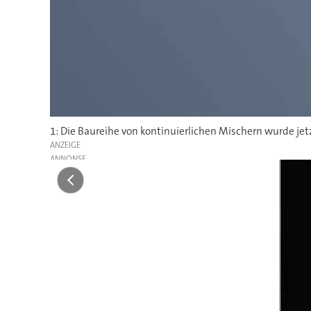
1: Die Baureihe von kontinuierlichen Mischern wurde jet
ANZEIGE