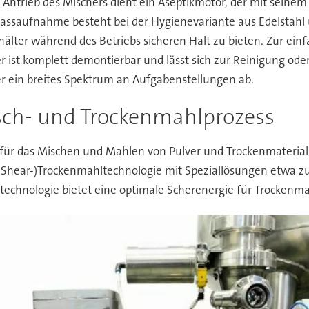
ls Antrieb des Mischers dient ein Aseptikmotor, der mit seinem
Fassaufnahme besteht bei der Hygienevariante aus Edelstahl u
ter während des Betriebs sicheren Halt zu bieten. Zur einf
r ist komplett demontierbar und lässt sich zur Reinigung oder
her ein breites Spektrum an Aufgabenstellungen ab.
sch- und Trockenmahlprozess
 für das Mischen und Mahlen von Pulver und Trockenmaterial 
-Shear-)Trockenmahltechnologie mit Speziallösungen etwa zur 
echnologie bietet eine optimale Scherenergie für Trockenm