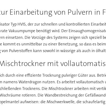
r Einarbeitung von Pulvern in F
or Typ HVIS, der zur schnellen und kontrollierten Einarbeitu
parate Vakuumpumpe benötigt wird. Der Einsaughomogenisator
einsetzen. Die Vorzüge des Systems zeigen sich speziell bei
ke kommt es unmittelbar zu einer Benetzung, so dass es bei
von Pulverstoffen kann sowohl in wässrige als auch in ölhalt
 Mischtrockner mit vollautomati
 durch eine effiziente Trocknung pulvriger Güter aus. Betri
em namens Waterdragon nutzen. Es arbeitet vollautomatisch 
nschließenden Trocknens. Die Mischtrockner arbeiten mit ve
r Mischräume rotieren. Die Wandbestreichung der Gefäßwan
ppelmantel aufweisen: die Mischwerkwelle, die schaufelart