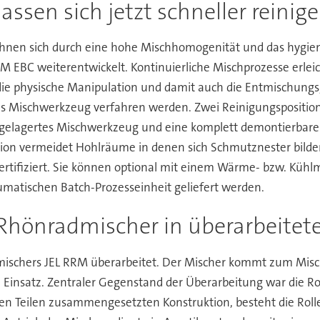
assen sich jetzt schneller reinig
chnen sich durch eine hohe Mischhomogenität und das hygien
 EBC weiterentwickelt. Kontinuierliche Mischprozesse erleic
 die physische Manipulation und damit auch die Entmischung
Mischwerkzeug verfahren werden. Zwei Reinigungspositionen
d gelagertes Mischwerkzeug und eine komplett demontierbare
tion vermeidet Hohlräume in denen sich Schmutznester bilden.
tifiziert. Sie können optional mit einem Wärme- bzw. Kühlm
eumatischen Batch-Prozesseinheit geliefert werden.
 Rhönradmischer in überarbeitet
mischers JEL RRM überarbeitet. Der Mischer kommt zum Mis
m Einsatz. Zentraler Gegenstand der Überarbeitung war die 
eren Teilen zusammengesetzten Konstruktion, besteht die Ro