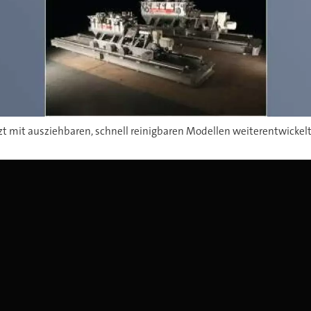
zt mit ausziehbaren, schnell reinigbaren Modellen weiterentwickelt