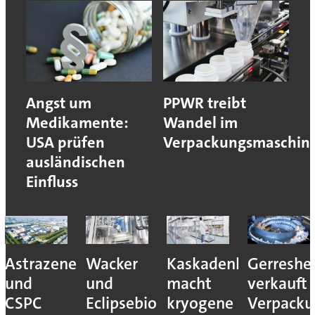
Angst um
PPWR treibt
Medikamente:
Wandel im
USA prüfen
Verpackungsmaschin
ausländischen
Einfluss
Astrazeneca
Wacker
Kaskadenkonzept
Gerreshe
und
und
macht
verkauft
CSPC
Eclipsebio
kryogene
Verpacku