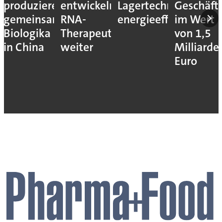
produzieren
entwickeln
Lagertechnik
Geschäft
gemeinsam
RNA-
energieeffizienter
im Wert
Biologika
Therapeutika
von 1,5
in China
weiter
Milliarde
Euro