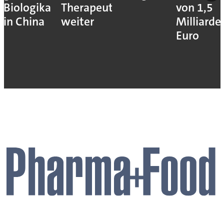
Biologika
Therapeutika
von 1,5
in China
weiter
Milliarde
Euro