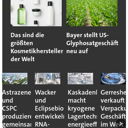
Das sind die
Bayer stellt US-
größten
Glyphosatgeschäft
Kosmetikhersteller
neu auf
der Welt
Astrazeneca
Wacker
Kaskadenkonzept
Gerreshe
und
und
macht
verkauft
CSPC
Eclipsebio
kryogene
Verpacku
produzieren
entwickeln
Lagertechnik
Geschäft
gemeinsam
RNA-
energieeffizienter
im Wert