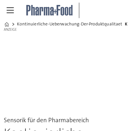
Kontinuierliche-Ueberwachung-Der-Produktqualitaet
Kontinuierliche Überwachung der Produktqualitä
Home
ANZEIGE
ANZEIGE
Sensorik für den Pharmabereich