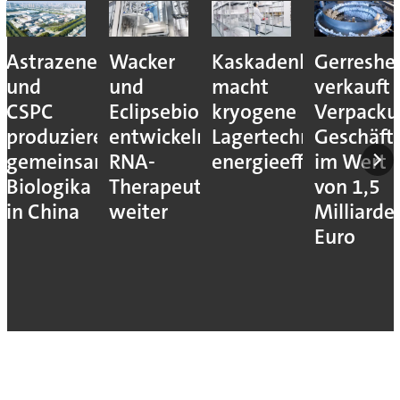
Astrazeneca
Wacker
Kaskadenkonzept
Gerreshe
und
und
macht
verkauft
CSPC
Eclipsebio
kryogene
Verpacku
produzieren
entwickeln
Lagertechnik
Geschäft
gemeinsam
RNA-
energieeffizienter
im Wert
Biologika
Therapeutika
von 1,5
in China
weiter
Milliarde
Euro