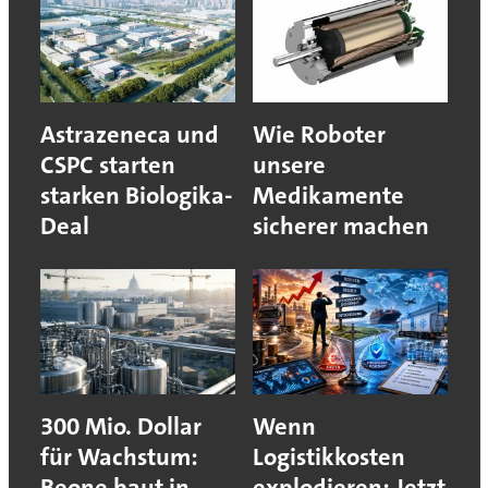
Astrazeneca und
Wie Roboter
CSPC starten
unsere
starken Biologika-
Medikamente
Deal
sicherer machen
300 Mio. Dollar
Wenn
für Wachstum:
Logistikkosten
Beone baut in
explodieren: Jetzt