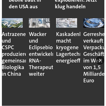
den USA aus
klug handeln
Astrazeneca
Wacker
Kaskadenkonzept
Gerreshe
und
und
macht
verkauft
CSPC
Eclipsebio
kryogene
Verpacku
produzieren
entwickeln
Lagertechnik
Geschäft
gemeinsam
RNA-
energieeffizienter
im Wert
Biologika
Therapeutika
von 1,5
in China
weiter
Milliarde
Euro