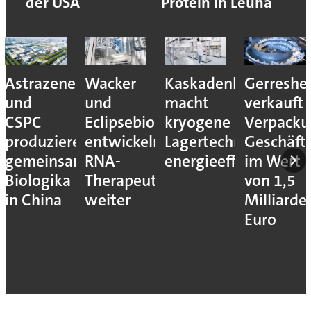
der USA
Protein in Leuna
Astrazeneca
Wacker
Kaskadenkonzept
Gerreshe
und
und
macht
verkauft
CSPC
Eclipsebio
kryogene
Verpacku
produzieren
entwickeln
Lagertechnik
Geschäft
gemeinsam
RNA-
energieeffizienter
im Wert
Biologika
Therapeutika
von 1,5
in China
weiter
Milliarde
Euro