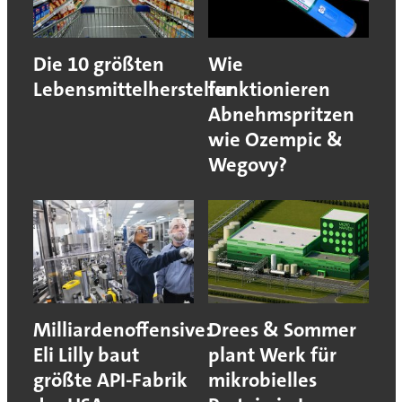
Die 10 größten
Wie
Lebensmittelhersteller
funktionieren
Abnehmspritzen
wie Ozempic &
Wegovy?
Milliardenoffensive:
Drees & Sommer
Eli Lilly baut
plant Werk für
größte API-Fabrik
mikrobielles