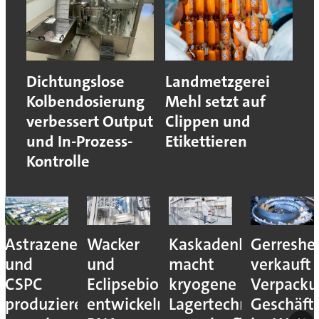
Dichtungslose
Landmetzgerei
Kolbendosierung
Mehl setzt auf
verbessert Output
Clippen und
und In-Prozess-
Etikettieren
Kontrolle
Astrazeneca
Wacker
Kaskadenkonzept
Gerreshe
und
und
macht
verkauft
CSPC
Eclipsebio
kryogene
Verpacku
produzieren
entwickeln
Lagertechnik
Geschäft