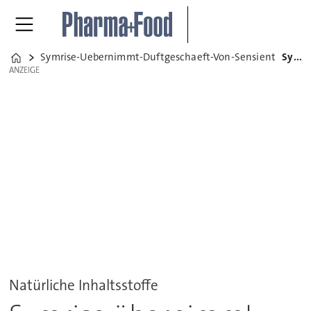
Symrise-Uebernimmt-Duftgeschaeft-Von-Sensient
Symrise übernimmt Duftgeschäft von Sensient
Home
ANZEIGE
ANZEIGE
Natürliche Inhaltsstoffe