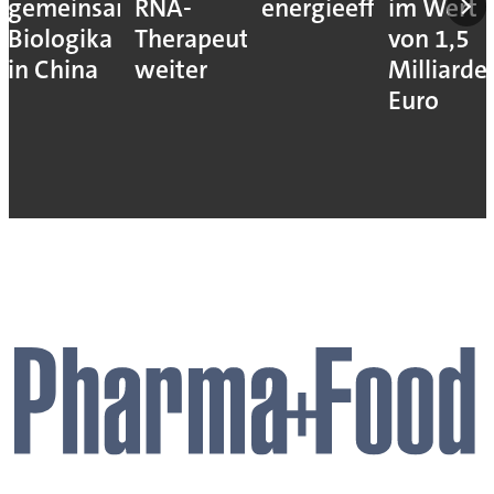
gemeinsam
RNA-
energieeffizienter
im Wert
Biologika
Therapeutika
von 1,5
in China
weiter
Milliarde
Euro