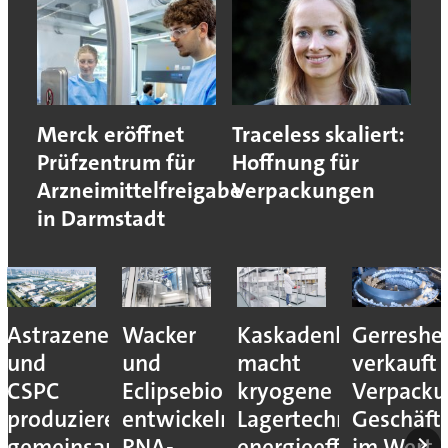
Merck eröffnet
Traceless skaliert:
Prüfzentrum für
Hoffnung für
Arzneimittelfreigabe
Verpackungen
in Darmstadt
Astrazeneca
Wacker
Kaskadenkonzept
Gerreshe
und
und
macht
verkauft
CSPC
Eclipsebio
kryogene
Verpacku
produzieren
entwickeln
Lagertechnik
Geschäft
gemeinsam
RNA-
energieeffizienter
im Wert