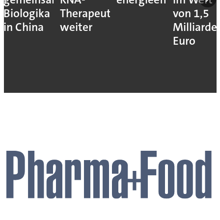
Biologika
Therapeutika
von 1,5
in China
weiter
Milliarde
Euro