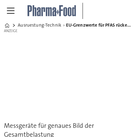
Ausruestung-Technik
EU-Grenzwerte für PFAS rücken Umweltanalytik in den Fokus
Home
ANZEIGE
ANZEIGE
Messgeräte für genaues Bild der
Gesamtbelastung