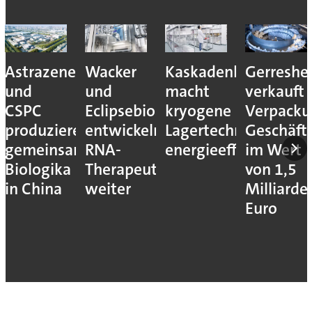
Astrazeneca
Wacker
Kaskadenkonzept
Gerreshe
und
und
macht
verkauft
CSPC
Eclipsebio
kryogene
Verpacku
produzieren
entwickeln
Lagertechnik
Geschäft
gemeinsam
RNA-
energieeffizienter
im Wert
Biologika
Therapeutika
von 1,5
in China
weiter
Milliarde
Euro