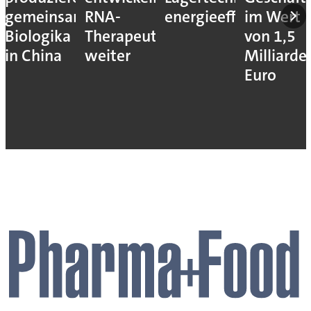
gemeinsam
RNA-
energieeffizienter
im Wert
Biologika
Therapeutika
von 1,5
in China
weiter
Milliarde
Euro