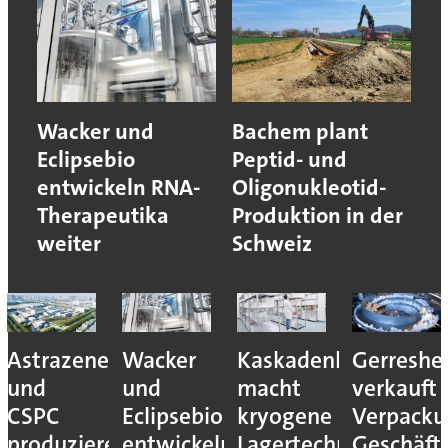
Wacker und
Bachem plant
Eclipsebio
Peptid- und
entwickeln RNA-
Oligonukleotid-
Therapeutika
Produktion in der
weiter
Schweiz
Astrazeneca
Wacker
Kaskadenkonzept
Gerreshe
und
und
macht
verkauft
CSPC
Eclipsebio
kryogene
Verpacku
produzieren
entwickeln
Lagertechnik
Geschäft