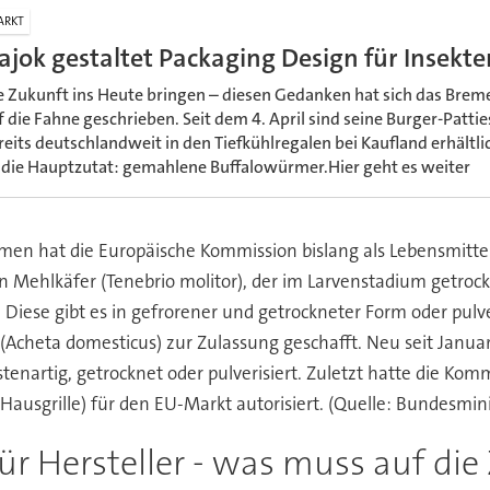
ARKT
ajok gestaltet Packaging Design für Insekt
e Zukunft ins Heute bringen – diesen Gedanken hat sich das Brem
f die Fahne geschrieben. Seit dem 4. April sind seine Burger-Patti
reits deutschlandweit in den Tiefkühlregalen bei Kaufland erhältl
t die Hauptzutat: gemahlene Buffalowürmer.Hier geht es weiter
rmen hat die Europäische Kommission bislang als Lebensmitte
n Mehlkäfer (Tenebrio molitor), der im Larvenstadium getr
 Diese gibt es in gefrorener und getrockneter Form oder pulve
 (Acheta domesticus) zur Zulassung geschafft. Neu seit Janua
stenartig, getrocknet oder pulverisiert. Zuletzt hatte die 
(Hausgrille) für den EU-Markt autorisiert. (Quelle: Bundesmi
r Hersteller - was muss auf die 