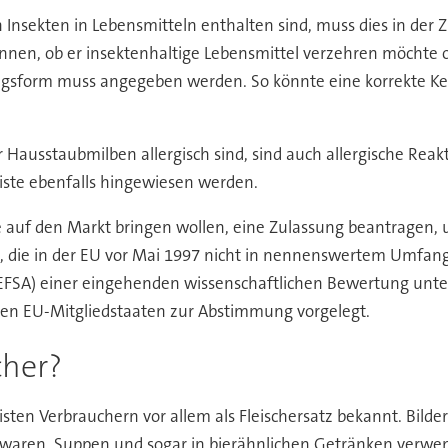
Insekten in Lebensmitteln enthalten sind, muss dies in der Z
können, ob er insektenhaltige Lebensmittel verzehren möchte
gsform muss angegeben werden. So könnte eine korrekte Ken
r Hausstaubmilben allergisch sind, sind auch allergische Reak
ste ebenfalls hingewiesen werden.
 sie auf den Markt bringen wollen, eine Zulassung beantrage
l, die in der EU vor Mai 1997 nicht in nennenswertem Umfan
(EFSA) einer eingehenden wissenschaftlichen Bewertung unte
den EU-Mitgliedstaaten zur Abstimmung vorgelegt.
cher?
eisten Verbrauchern vor allem als Fleischersatz bekannt. Bil
igwaren, Suppen und sogar in bierähnlichen Getränken verwe