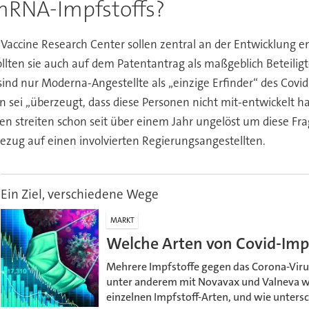
s mRNA-Impfstoffs?
Vaccine Research Center sollen zentral an der Entwicklung e
ollten sie auch auf dem Patentantrag als maßgeblich Beteilig
ind nur Moderna-Angestellte als „einzige Erfinder“ des Covid-
i „überzeugt, dass diese Personen nicht mit-entwickelt hab
ien streiten schon seit über einem Jahr ungelöst um diese Frag
Bezug auf einen involvierten Regierungsangestellten.
Ein Ziel, verschiedene Wege
MARKT
Welche Arten von Covid-Impf
Mehrere Impfstoffe gegen das Corona-Virus
unter anderem mit Novavax und Valneva w
einzelnen Impfstoff-Arten, und wie untersch