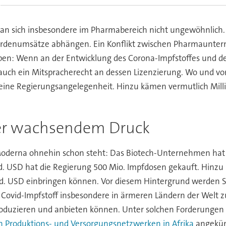
 an sich insbesondere im Pharmabereich nicht ungewöhnlich.
rdenumsätze abhängen. Ein Konflikt zwischen Pharmauntern
ben: Wenn an der Entwicklung des Corona-Impfstoffes und d
g auch ein Mitspracherecht an dessen Lizenzierung. Wo und vo
 eine Regierungsangelegenheit. Hinzu kämen vermutlich Milli
r wachsendem Druck
 Moderna ohnehin schon steht: Das Biotech-Unternehmen hat 
rd. USD hat die Regierung 500 Mio. Impfdosen gekauft. Hinz
. USD einbringen können. Vor diesem Hintergrund werden S
en Covid-Impfstoff insbesondere in ärmeren Ländern der Welt
duzieren und anbieten können. Unter solchen Forderungen 
n Produktions- und Versorgungsnetzwerken in Afrika
angekün