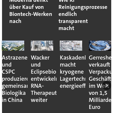
über Kauf von
Reinigungsprozesse
Biontech-Werken
endlich
nach
transparent
macht
Astrazeneca
Wacker
Kaskadenkonzept
Gerreshe
und
und
macht
verkauft
CSPC
Eclipsebio
kryogene
Verpacku
produzieren
entwickeln
Lagertechnik
Geschäft
gemeinsam
RNA-
energieeffizienter
im Wert
Biologika
Therapeutika
von 1,5
in China
weiter
Milliarde
Euro