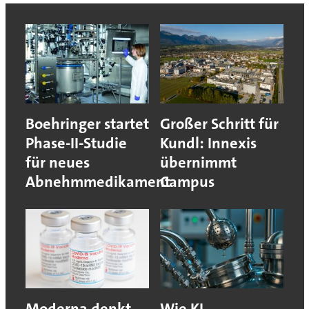
Boehringer startet
Großer Schritt für
Phase-II-Studie
Kundl: Innexis
für neues
übernimmt
Abnehmmedikament
Campus
Moderna denkt
Wie KI