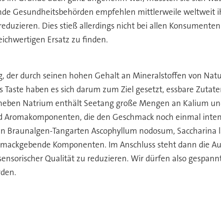
e Gesundheitsbehörden empfehlen mittlerweile weltweit ih
eduzieren. Dies stieß allerdings nicht bei allen Konsumenten 
eichwertigen Ersatz zu finden.
g, der durch seinen hohen Gehalt an Mineralstoffen von Natu
 Taste haben es sich darum zum Ziel gesetzt, essbare Zutate
 neben Natrium enthält Seetang große Mengen an Kalium und 
 Aromakomponenten, die den Geschmack noch einmal intensiv
ren Braunalgen-Tangarten Ascophyllum nodosum, Saccharina la
mackgebende Komponenten. Im Anschluss steht dann die Aufg
ensorischer Qualität zu reduzieren. Wir dürfen also gespann
den.