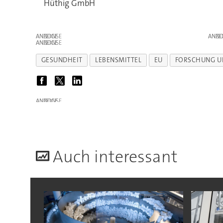
Hüthig GmbH
ANZEIGE
ANZE
ANZEIGE
GESUNDHEIT
LEBENSMITTEL
EU
FORSCHUNG U
ANZEIGE
A
uch interessant