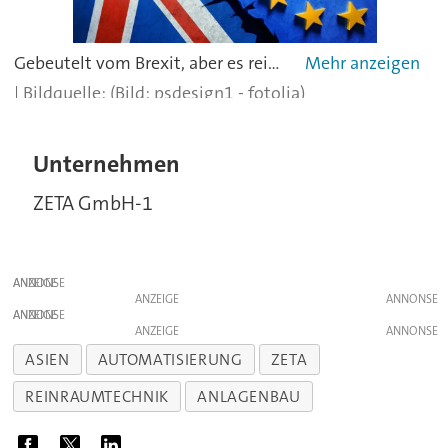
Gebeutelt vom Brexit, aber es reicht noch für die Top-10: Großbritannien kommt mit 24,6 Mrd. Euro (20,9 Mrd. Pfund) auf den zehnten Platz der Rangliste der Pharma-Exporteure 2020.
(Bild: psdesign1 - fotolia)
Unternehmen
ZETA GmbH-1
ANZEIGE
ANZEIGE
ANZEIGE
ANZEIGE
ASIEN
AUTOMATISIERUNG
ZETA
REINRAUMTECHNIK
ANLAGENBAU