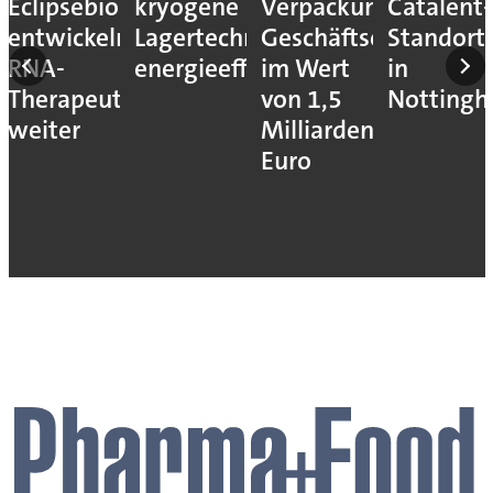
Eclipsebio
kryogene
Verpackungs-
Catalent-
entwickeln
Lagertechnik
Geschäftseinheiten
Standort
RNA-
energieeffizienter
im Wert
in
Therapeutika
von 1,5
Notting
weiter
Milliarden
Euro