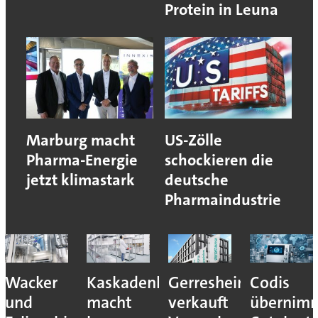
Protein in Leuna
Marburg macht
US-Zölle
Pharma-Energie
schockieren die
jetzt klimastark
deutsche
Pharmaindustrie
Wacker
Kaskadenkonzept
Gerresheimer
Codis
und
macht
verkauft
übernim