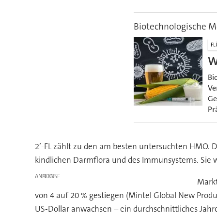
Biotechnologische M
FL
W
Bi
Ve
Ge
Pr
2’-FL zählt zu den am besten untersuchten HMO. D
kindlichen Darmflora und des Immunsystems. Sie w
ANZEIGE
Markt
von 4 auf 20 % gestiegen (Mintel Global New Produc
US-Dollar anwachsen – ein durchschnittliches Jah