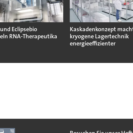
und Eclipsebio
Kaskadenkonzept mach
eln RNA-Therapeutika
kryogene Lagertechnik
energieeffizienter
Besuchen Sie unser Heft