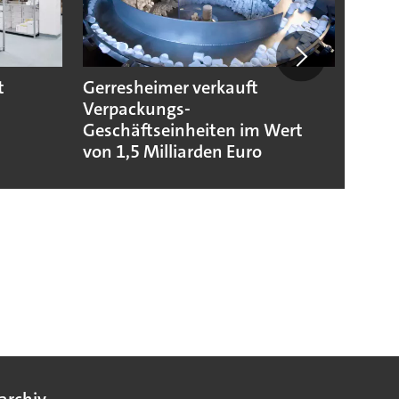
t
Gerresheimer verkauft
Codis
Verpackungs-
Stand
Geschäftseinheiten im Wert
von 1,5 Milliarden Euro
archiv