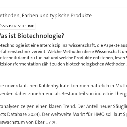
ethoden, Farben und typische Produkte
ÜSSIG-PROZESSTECHNIK
as ist Biotechnologie?
otechnologie ist eine Interdisziplinärwissenschaft, die Aspekte au
rfahrenstechnik vereint. Welche Methoden diese Wissenschaft umf
ntechnik damit zu tun hat und welche Produkte entstehen, lesen S
äzisionsfermentation zählt zu den biotechnologischen Methoden.
ie unverdaulichen Kohlenhydrate kommen natürlich in Mutte
erden daher zunehmend als Bestandteil von industriell herge
analysen zeigen einen klaren Trend: Der Anteil neuer Säug
ts Database 2024). Der weltweite Markt für HMO soll laut Sphe
reswachstum von über 17 %.