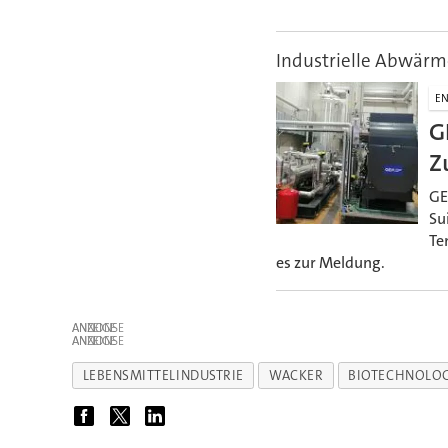
Industrielle Abwärm
EN
G
Z
GE
Su
Te
es zur Meldung.
ANZEIGE
ANZEIGE
LEBENSMITTELINDUSTRIE
WACKER
BIOTECHNOLOG