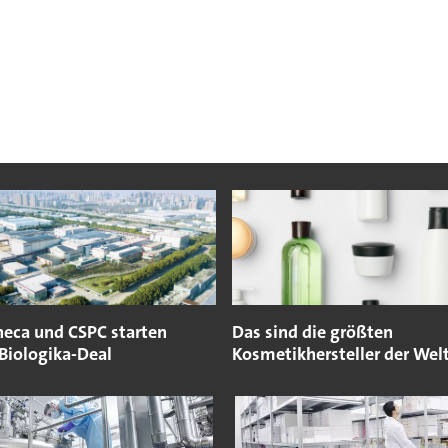
neca und CSPC starten
Das sind die größten
Biologika-Deal
Kosmetikhersteller der Wel