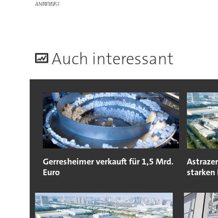
ANZEIGE
A
uch interessant
Gerresheimer verkauft für 1,5 Mrd.
Astraze
Euro
starken 