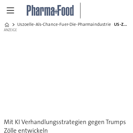
Uszoelle-Als-Chance-Fuer-Die-Pharmaindustrie
US-Zölle als Chance für die Pharmaindustrie
Home
ANZEIGE
ANZEIGE
Mit KI Verhandlungsstrategien gegen Trumps
Zölle entwickeln