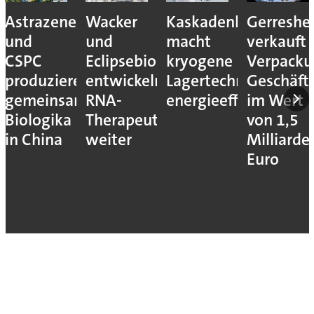
Astrazeneca
Wacker
Kaskadenkonzept
Gerreshe
und
und
macht
verkauft
CSPC
Eclipsebio
kryogene
Verpacku
produzieren
entwickeln
Lagertechnik
Geschäft
gemeinsam
RNA-
energieeffizienter
im Wert
Biologika
Therapeutika
von 1,5
in China
weiter
Milliarde
Euro