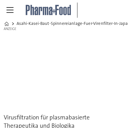
Asahi-Kasei-Baut-Spinnereianlage-Fuer-Virenfilter-In-Jap
Home
ANZEIGE
ANZEIGE
Virusfiltration für plasmabasierte
Therapeutika und Biologika