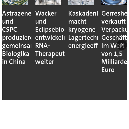
ca
Wacker
Kaskadenkonzept
Gerresheimer
Codis
und
macht
verkauft
übernim
Eclipsebio
kryogene
Verpackungs-
Catalent-
en
entwickeln
Lagertechnik
Geschäftseinheiten
Standort
m
RNA-
energieeffizienter
im Wert
in
Therapeutika
von 1,5
Notting
weiter
Milliarden
Euro