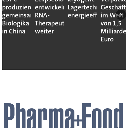
produzieren
entwickeln
Lagertechnik
Geschäft
gemeinsam
RNA-
energieeffizienter
im Wert
Biologika
Therapeutika
von 1,5
in China
weiter
Milliarde
Euro