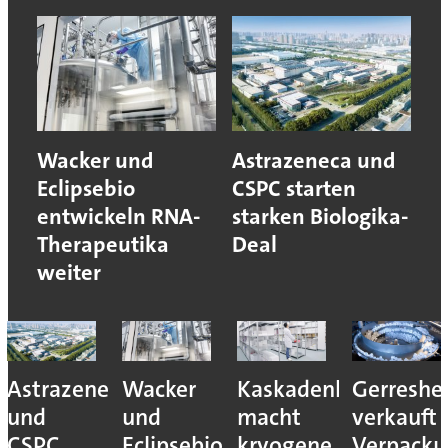
Wacker und
Astrazeneca und
Eclipsebio
CSPC starten
entwickeln RNA-
starken Biologika-
Therapeutika
Deal
weiter
Astrazeneca
Wacker
Kaskadenkonzept
Gerreshe
und
und
macht
verkauft
CSPC
Eclipsebio
kryogene
Verpacku