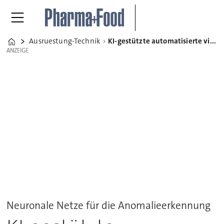
Ausruestung-Technik
KI-gestützte automatisierte visuelle Inspektion von Vials
Home
ANZEIGE
ANZEIGE
Neuronale Netze für die Anomalieerkennung