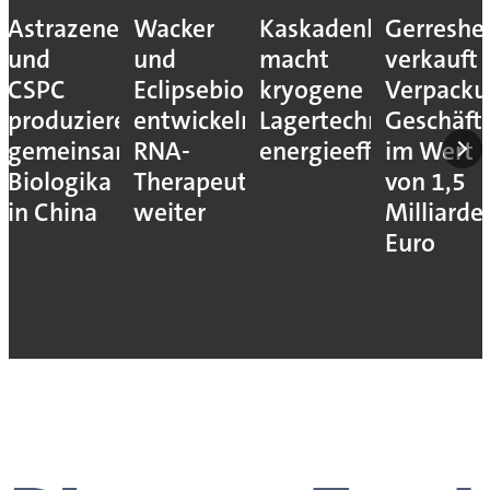
Astrazeneca
Wacker
Kaskadenkonzept
Gerreshe
und
und
macht
verkauft
CSPC
Eclipsebio
kryogene
Verpacku
produzieren
entwickeln
Lagertechnik
Geschäft
gemeinsam
RNA-
energieeffizienter
im Wert
Biologika
Therapeutika
von 1,5
in China
weiter
Milliarde
Euro