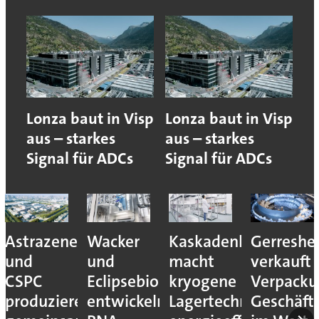
Lonza baut in Visp
Lonza baut in Visp
aus – starkes
aus – starkes
Signal für ADCs
Signal für ADCs
Astrazeneca
Wacker
Kaskadenkonzept
Gerreshe
und
und
macht
verkauft
CSPC
Eclipsebio
kryogene
Verpacku
produzieren
entwickeln
Lagertechnik
Geschäft