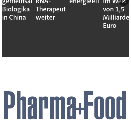
gemeinsam
RNA-
energieeffizienter
im Wert
Biologika
Therapeutika
von 1,5
in China
weiter
Milliarde
Euro