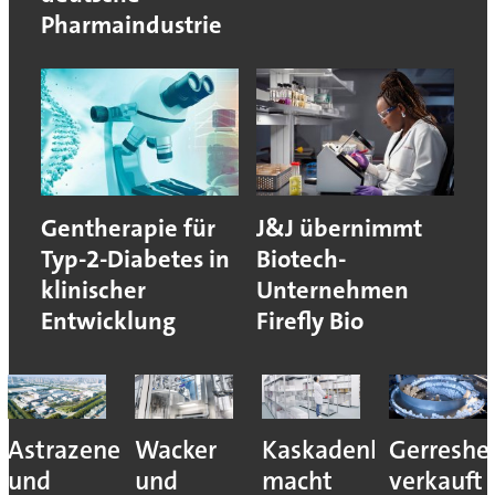
Pharmaindustrie
Gentherapie für
J&J übernimmt
Typ-2-Diabetes in
Biotech-
klinischer
Unternehmen
Entwicklung
Firefly Bio
Astrazeneca
Wacker
Kaskadenkonzept
Gerreshe
und
und
macht
verkauft