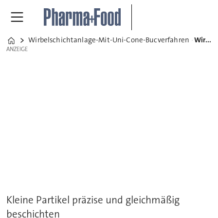
Wirbelschichtanlage-Mit-Uni-Cone-Bucverfahren
Wirbelschichtanlage mit Uni Cone BUC-Verfahren
Home
ANZEIGE
ANZEIGE
Kleine Partikel präzise und gleichmäßig
beschichten