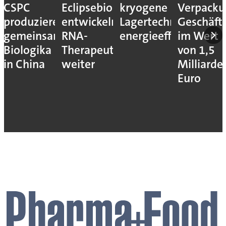
CSPC
Eclipsebio
kryogene
Verpacku
produzieren
entwickeln
Lagertechnik
Geschäft
gemeinsam
RNA-
energieeffizienter
im Wert
Biologika
Therapeutika
von 1,5
in China
weiter
Milliarde
Euro