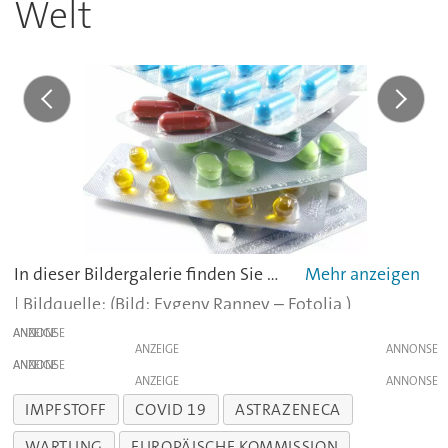
Welt
In dieser Bildergalerie finden Sie eine Liste der weltweit größten Pharmahersteller nach Umsatz 2019. Für die Platzierungen wurde jeweils der Umsatz des gesamten Unternehmens berücksichtigt.Quelle: Handelsblatt;
(Bild: Evgeny Rannev – Fotolia )
ANZEIGE
ANZEIGE
ANZEIGE
ANZEIGE
IMPFSTOFF
COVID 19
ASTRAZENECA
WARTUNG
EUROPÄISCHE KOMMISSION