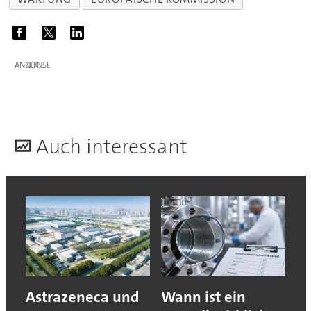
ANZEIGE
A
uch interessant
Astrazeneca und
Wann ist ein