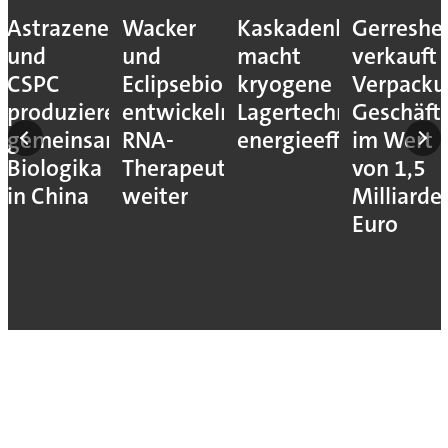
Astrazeneca
Wacker
Kaskadenkonzept
Gerreshe
und
und
macht
verkauft
CSPC
Eclipsebio
kryogene
Verpacku
produzieren
entwickeln
Lagertechnik
Geschäft
gemeinsam
RNA-
energieeffizienter
im Wert
Biologika
Therapeutika
von 1,5
in China
weiter
Milliarde
Euro