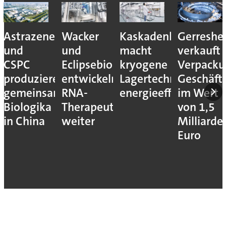
Astrazeneca
Wacker
Kaskadenkonzept
Gerreshe
und
und
macht
verkauft
CSPC
Eclipsebio
kryogene
Verpacku
produzieren
entwickeln
Lagertechnik
Geschäft
gemeinsam
RNA-
energieeffizienter
im Wert
Biologika
Therapeutika
von 1,5
in China
weiter
Milliarde
Euro