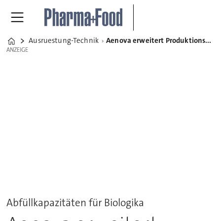
Ausruestung-Technik
Aenova erweitert Produktionskapazitäten für steriles Fill & Finish
Home
ANZEIGE
ANZEIGE
Abfüllkapazitäten für Biologika