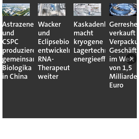
Astrazeneca
Wacker
Kaskadenkonzept
Gerreshe
und
und
macht
verkauft
CSPC
Eclipsebio
kryogene
Verpacku
produzieren
entwickeln
Lagertechnik
Geschäft
gemeinsam
RNA-
energieeffizienter
im Wert
Biologika
Therapeutika
von 1,5
in China
weiter
Milliarde
Euro