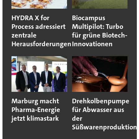
HYDRA X for
Biocampus
Process adressiert
Multipilot: Turbo
zentrale
für grüne Biotech-
Herausforderungen
Innovationen
Marburg macht
Drehkolbenpumpe
Pharma-Energie
für Abwasser aus
jetzt klimastark
der
Süßwarenproduktion