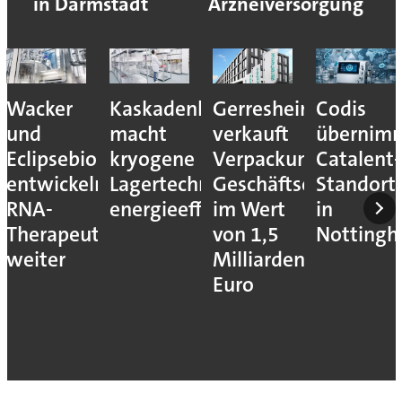
in Darmstadt
Arzneiversorgung
Wacker
Kaskadenkonzept
Gerresheimer
Codis
und
macht
verkauft
übernim
Eclipsebio
kryogene
Verpackungs-
Catalent-
entwickeln
Lagertechnik
Geschäftseinheiten
Standort
RNA-
energieeffizienter
im Wert
in
Therapeutika
von 1,5
Notting
weiter
Milliarden
Euro